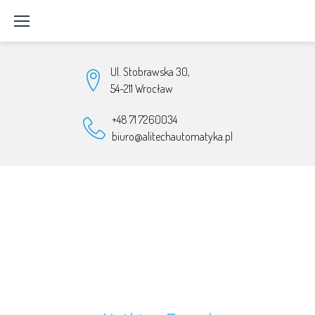
Skip
to
content
Ul. Stobrawska 30,
54-211 Wrocław
+48 71 7260034
biuro@alitechautomatyka.pl