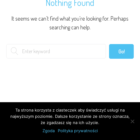
Nothing Found
It seems we can’t find what you’re looking for. Perhaps
searching can help.
Search
Go!
for:
Ta strona korzysta z ciasteczek aby świadczyć usługi na
najwyższym poziomie. Dalsze korzystanie ze strony oznacza,
że zgadzasz się na ich użycie.
Zgoda
Polityka prywatności
© 2026 Strona wykonana przez
ZDN Studio