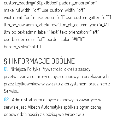
custom_padding=”60px||60px|” padding_mobile=”on”
make_fullwidth=”off” use_custom_width=”off”
width_unit=”on” make_equal=”off” use_custom_gutter=”off”]
[tm_pb_row admin_label=”row”][tm_pb_column type=”4_4″]
[tm_pb_text admin_label=”Text” text_orientation=”left”
use_border_color=”off” border_color=”#ffffff”
border_style=”solid”]
§ 1 INFORMACJE OGÓLNE
Niniejsza Polityka Prywatności określa zasady
przetwarzania i ochrony danych osobowych przekazanych
przez Użytkowników w związku z korzystaniem przez nich z
Serwisu.
Administratorem danych osobowych zawartych w
serwisie jest: Alitech Automatyka spółka z ograniczoną
odpowiedzialnością z siedzibą we Wrocławiu.