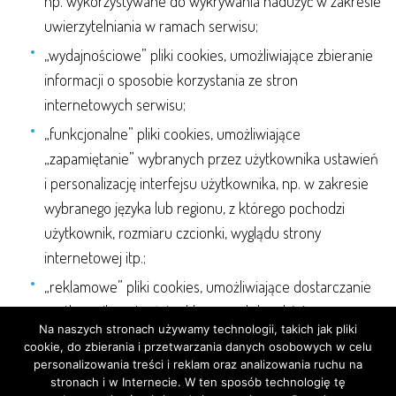
np. wykorzystywane do wykrywania nadużyć w zakresie
uwierzytelniania w ramach serwisu;
„wydajnościowe” pliki cookies, umożliwiające zbieranie
informacji o sposobie korzystania ze stron
internetowych serwisu;
„funkcjonalne” pliki cookies, umożliwiające
„zapamiętanie” wybranych przez użytkownika ustawień
i personalizację interfejsu użytkownika, np. w zakresie
wybranego języka lub regionu, z którego pochodzi
użytkownik, rozmiaru czcionki, wyglądu strony
internetowej itp.;
„reklamowe” pliki cookies, umożliwiające dostarczanie
użytkownikom treści reklamowych bardziej
Na naszych stronach używamy technologii, takich jak pliki
dostosowanych do ich zainteresowań.
cookie, do zbierania i przetwarzania danych osobowych w celu
Użytkownik w każdej chwili ma możliwość wyłączenia lub
personalizowania treści i reklam oraz analizowania ruchu na
stronach i w Internecie. W ten sposób technologię tę
przywrócenia opcji gromadzenia cookies poprzez zmianę