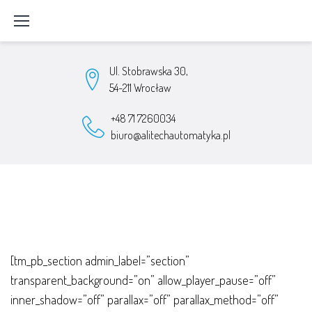
Skip
to
content
Ul. Stobrawska 30,
54-211 Wrocław
+48 71 7260034
biuro@alitechautomatyka.pl
Polityka
[tm_pb_section admin_label=”section”
prywatności
transparent_background=”on” allow_player_pause=”off”
inner_shadow=”off” parallax=”off” parallax_method=”off”